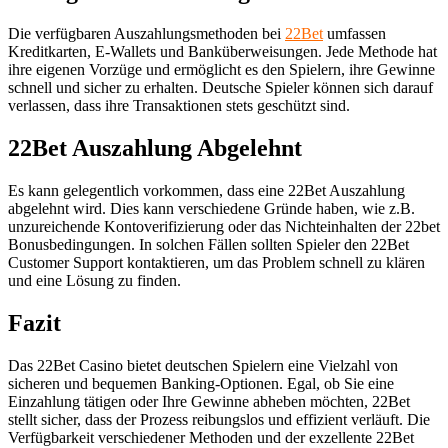
Die verfügbaren Auszahlungsmethoden bei
22Bet
umfassen
Kreditkarten, E-Wallets und Banküberweisungen. Jede Methode hat
ihre eigenen Vorzüge und ermöglicht es den Spielern, ihre Gewinne
schnell und sicher zu erhalten. Deutsche Spieler können sich darauf
verlassen, dass ihre Transaktionen stets geschützt sind.
22Bet Auszahlung Abgelehnt
Es kann gelegentlich vorkommen, dass eine 22Bet Auszahlung
abgelehnt wird. Dies kann verschiedene Gründe haben, wie z.B.
unzureichende Kontoverifizierung oder das Nichteinhalten der 22bet
Bonusbedingungen. In solchen Fällen sollten Spieler den 22Bet
Customer Support kontaktieren, um das Problem schnell zu klären
und eine Lösung zu finden.
Fazit
Das 22Bet Casino bietet deutschen Spielern eine Vielzahl von
sicheren und bequemen Banking-Optionen. Egal, ob Sie eine
Einzahlung tätigen oder Ihre Gewinne abheben möchten, 22Bet
stellt sicher, dass der Prozess reibungslos und effizient verläuft. Die
Verfügbarkeit verschiedener Methoden und der exzellente 22Bet