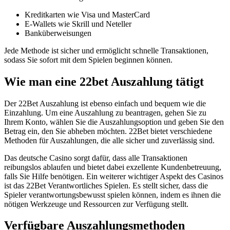
Kreditkarten wie Visa und MasterCard
E-Wallets wie Skrill und Neteller
Banküberweisungen
Jede Methode ist sicher und ermöglicht schnelle Transaktionen,
sodass Sie sofort mit dem Spielen beginnen können.
Wie man eine 22bet Auszahlung tätigt
Der 22Bet Auszahlung ist ebenso einfach und bequem wie die
Einzahlung. Um eine Auszahlung zu beantragen, gehen Sie zu
Ihrem Konto, wählen Sie die Auszahlungsoption und geben Sie den
Betrag ein, den Sie abheben möchten. 22Bet bietet verschiedene
Methoden für Auszahlungen, die alle sicher und zuverlässig sind.
Das deutsche Casino sorgt dafür, dass alle Transaktionen
reibungslos ablaufen und bietet dabei exzellente Kundenbetreuung,
falls Sie Hilfe benötigen. Ein weiterer wichtiger Aspekt des Casinos
ist das 22Bet Verantwortliches Spielen. Es stellt sicher, dass die
Spieler verantwortungsbewusst spielen können, indem es ihnen die
nötigen Werkzeuge und Ressourcen zur Verfügung stellt.
Verfügbare Auszahlungsmethoden