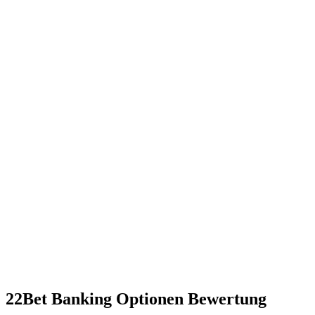
22Bet Banking Optionen Bewertung