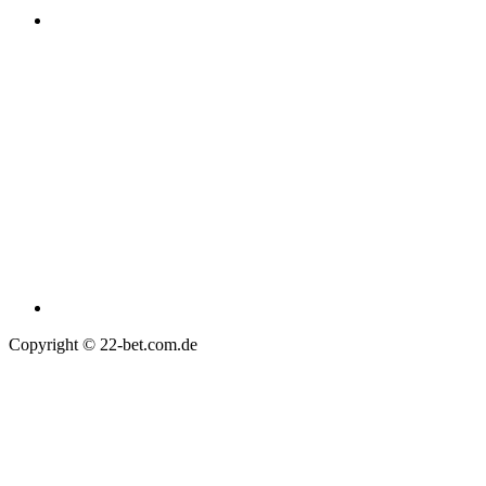
Copyright © 22-bet.com.de