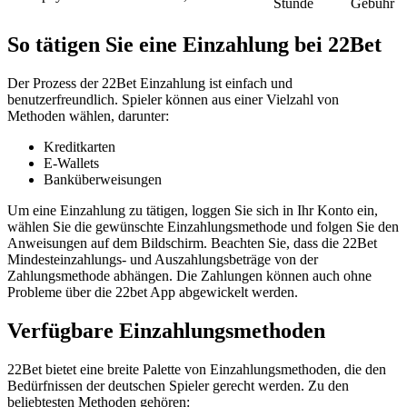
Stunde
Gebühr
So tätigen Sie eine Einzahlung bei 22Bet
Der Prozess der 22Bet Einzahlung ist einfach und
benutzerfreundlich. Spieler können aus einer Vielzahl von
Methoden wählen, darunter:
Kreditkarten
E-Wallets
Banküberweisungen
Um eine Einzahlung zu tätigen, loggen Sie sich in Ihr Konto ein,
wählen Sie die gewünschte Einzahlungsmethode und folgen Sie den
Anweisungen auf dem Bildschirm. Beachten Sie, dass die 22Bet
Mindesteinzahlungs- und Auszahlungsbeträge von der
Zahlungsmethode abhängen. Die Zahlungen können auch ohne
Probleme über die 22bet App abgewickelt werden.
Verfügbare Einzahlungsmethoden
22Bet bietet eine breite Palette von Einzahlungsmethoden, die den
Bedürfnissen der deutschen Spieler gerecht werden. Zu den
beliebtesten Methoden gehören: