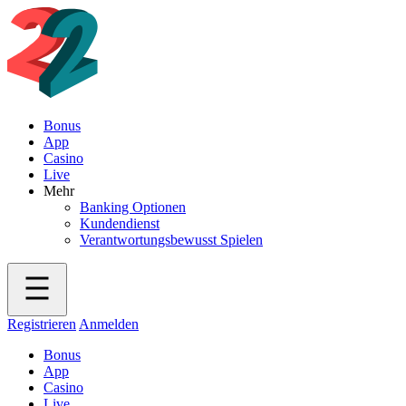
Bonus
App
Casino
Live
Mehr
Banking Optionen
Kundendienst
Verantwortungsbewusst Spielen
Registrieren
Anmelden
Bonus
App
Casino
Live