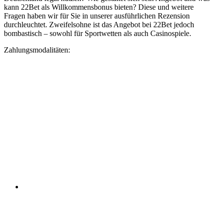
kann 22Bet als Willkommensbonus bieten? Diese und weitere
Fragen haben wir für Sie in unserer ausführlichen Rezension
durchleuchtet. Zweifelsohne ist das Angebot bei 22Bet jedoch
bombastisch – sowohl für Sportwetten als auch Casinospiele.
Zahlungsmodalitäten: