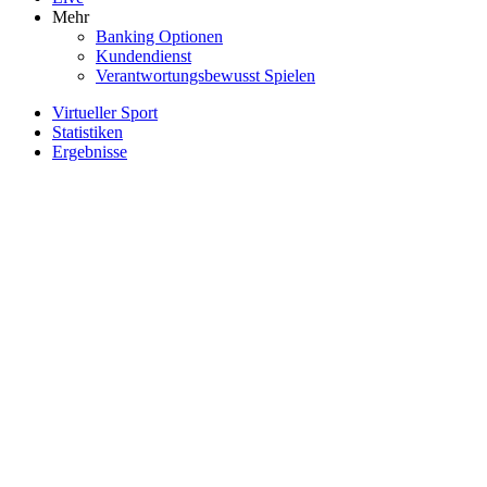
Mehr
Banking Optionen
Kundendienst
Verantwortungsbewusst Spielen
Virtueller Sport
Statistiken
Ergebnisse