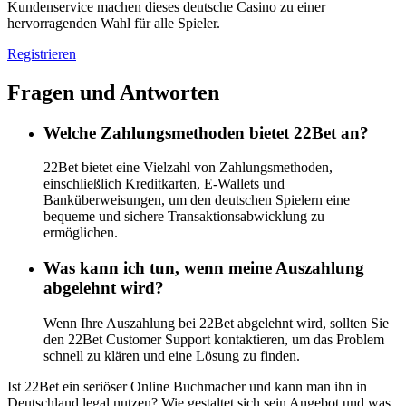
Kundenservice machen dieses deutsche Casino zu einer
hervorragenden Wahl für alle Spieler.
Registrieren
Fragen und Antworten
Welche Zahlungsmethoden bietet 22Bet an?
22Bet bietet eine Vielzahl von Zahlungsmethoden,
einschließlich Kreditkarten, E-Wallets und
Banküberweisungen, um den deutschen Spielern eine
bequeme und sichere Transaktionsabwicklung zu
ermöglichen.
Was kann ich tun, wenn meine Auszahlung
abgelehnt wird?
Wenn Ihre Auszahlung bei 22Bet abgelehnt wird, sollten Sie
den 22Bet Customer Support kontaktieren, um das Problem
schnell zu klären und eine Lösung zu finden.
Ist 22Bet ein seriöser Online Buchmacher und kann man ihn in
Deutschland legal nutzen? Wie gestaltet sich sein Angebot und was