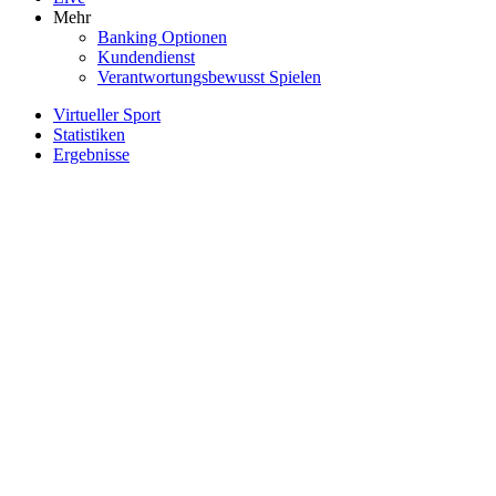
Mehr
Banking Optionen
Kundendienst
Verantwortungsbewusst Spielen
Virtueller Sport
Statistiken
Ergebnisse