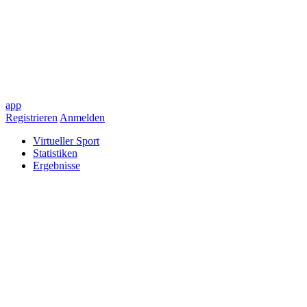
app
Registrieren
Anmelden
Virtueller Sport
Statistiken
Ergebnisse