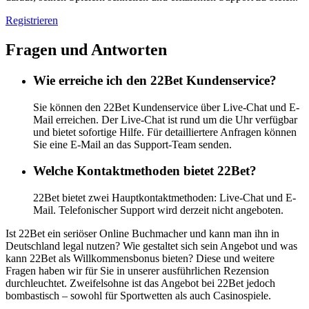
Registrieren
Fragen und Antworten
Wie erreiche ich den 22Bet Kundenservice?
Sie können den 22Bet Kundenservice über Live-Chat und E-
Mail erreichen. Der Live-Chat ist rund um die Uhr verfügbar
und bietet sofortige Hilfe. Für detailliertere Anfragen können
Sie eine E-Mail an das Support-Team senden.
Welche Kontaktmethoden bietet 22Bet?
22Bet bietet zwei Hauptkontaktmethoden: Live-Chat und E-
Mail. Telefonischer Support wird derzeit nicht angeboten.
Ist 22Bet ein seriöser Online Buchmacher und kann man ihn in
Deutschland legal nutzen? Wie gestaltet sich sein Angebot und was
kann 22Bet als Willkommensbonus bieten? Diese und weitere
Fragen haben wir für Sie in unserer ausführlichen Rezension
durchleuchtet. Zweifelsohne ist das Angebot bei 22Bet jedoch
bombastisch – sowohl für Sportwetten als auch Casinospiele.